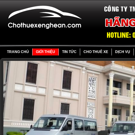
TRANG CHỦ
GIỚI THIỆU
TIN TỨC
CHO THUÊ XE
DỊCH VỤ