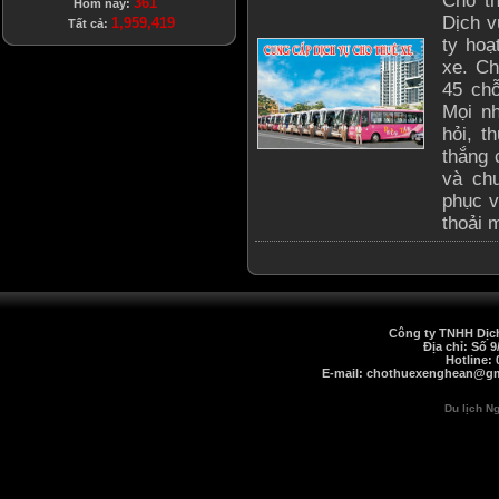
Cho t
361
Hôm nay:
Dịch v
1,959,419
Tất cả:
ty hoạ
xe. Ch
45 ch
Mọi nh
hỏi, t
thắng 
và chu
phục v
thoải 
Công ty TNHH Dịch
Địa chỉ: Số 
Hotline: 
E-mail: chothuexenghean@gma
Du lịch N