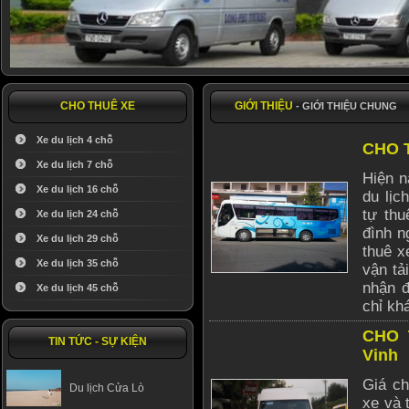
CHO THUÊ XE
GIỚI THIỆU
- GIỚI THIỆU CHUNG
Xe du lịch 4 chỗ
CHO 
Xe du lịch 7 chỗ
Hiện n
Xe du lịch 16 chỗ
du lịc
tự thu
Xe du lịch 24 chỗ
đình n
Xe du lịch 29 chỗ
thuê x
Xe du lịch 35 chỗ
vận tả
nhận đ
Xe du lịch 45 chỗ
chỉ kh
CHO 
TIN TỨC - SỰ KIỆN
Vinh
Giá ch
Du lịch Cửa Lò
xe và 