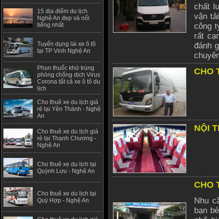
chất l
15 địa điểm du lịch
vận tả
Nghệ An đẹp và nổi
tiếng nhất
công t
rất cạ
Tuyển dụng lái xe ô tô
đánh g
tại TP Vinh Nghệ An
chuyên
Phun thuốc khử trùng
CHO 
phòng chống dịch Virus
Corona tất cả xe ô tô du
lịch
Cho thuê xe du lịch giá
rẻ tại Yên Thành - Nghệ
An
NỘI 
Cho thuê xe du lịch giá
rẻ tại Thanh Chương -
Nghệ An
Cho thuê xe du lịch tại
Quỳnh Lưu - Nghệ An
CHO 
Cho thuê xe du lịch tại
Nhu cầ
Quỳ Hợp - Nghệ An
bạn bè