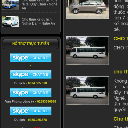
phổ bi
Cho thuê xe du lich giá
rẻ tai Quỳ Châu - Nghệ
động 
An
thuộc 
lịch 7
Cho thuê xe du lịch
kế hoạ
Nghĩa Đàn - Nghệ An
bè.
CHO 
HỖ TRỢ TRỰC TUYẾN
CHO T
-
cho th
Không 
Du lịch
- 0974.085.378
ở Tha
đầy t
Nghệ. 
Văn Phòng công ty
- 02383596598
tận h
quyến 
Cho t
Du lịch
- 0988.085.378