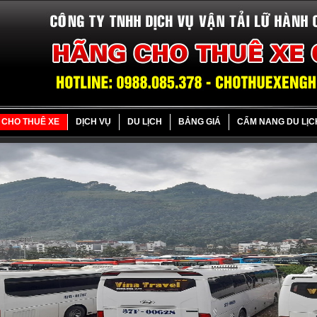
CHO THUÊ XE
DỊCH VỤ
DU LỊCH
BẢNG GIÁ
CẨM NANG DU LỊC