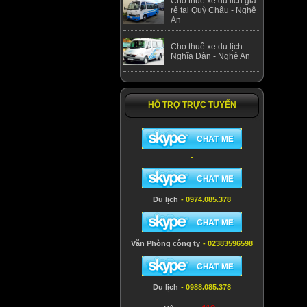
Cho thuê xe du lich giá
rẻ tai Quỳ Châu - Nghệ
An
Cho thuê xe du lịch
Nghĩa Đàn - Nghệ An
HỖ TRỢ TRỰC TUYẾN
-
Du lịch
- 0974.085.378
Văn Phòng công ty
- 02383596598
Du lịch
- 0988.085.378