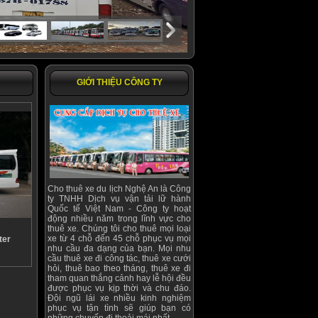
GIỚI THIỆU CÔNG TY
Cho thuê xe du lịch Nghệ An là Công
ty TNHH Dịch vụ vận tải lữ hành
Quốc tế Việt Nam - Công ty hoạt
động nhiều năm trong lĩnh vực cho
thuê xe. Chúng tôi cho thuê mọi loại
xe từ 4 chỗ đến 45 chỗ phục vụ mọi
ter
nhu cầu đa dạng của bạn. Mọi nhu
cầu thuê xe đi công tác, thuê xe cưới
hỏi, thuê bao theo tháng, thuê xe đi
tham quan thắng cảnh hay lễ hội đều
được phục vụ kịp thời và chu đáo.
Đội ngũ lái xe nhiều kinh nghiệm
phục vụ tận tình sẽ giúp bạn có