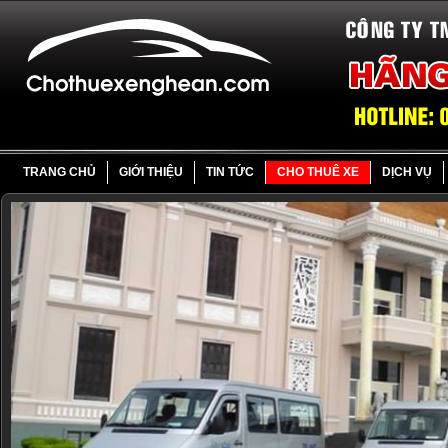
TRANG CHỦ
GIỚI THIỆU
TIN TỨC
CHO THUÊ XE
DỊCH VỤ