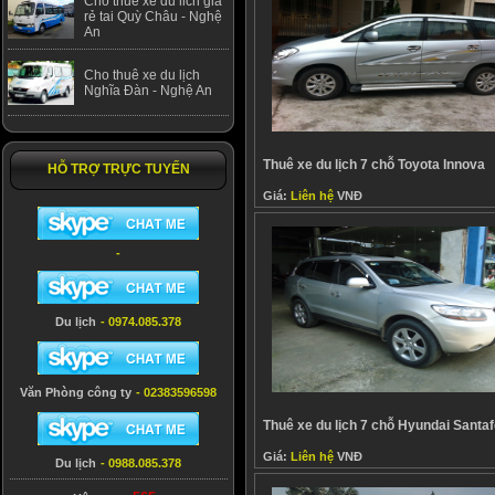
Cho thuê xe du lich giá
rẻ tai Quỳ Châu - Nghệ
An
Cho thuê xe du lịch
Nghĩa Đàn - Nghệ An
Thuê xe du lịch 7 chỗ Toyota Innova
HỖ TRỢ TRỰC TUYẾN
Giá:
Liên hệ
VNĐ
-
Du lịch
- 0974.085.378
Văn Phòng công ty
- 02383596598
Thuê xe du lịch 7 chỗ Hyundai Santaf
Giá:
Liên hệ
VNĐ
Du lịch
- 0988.085.378