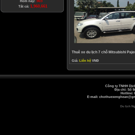
565
Hôm nay:
1,960,661
Tất cả:
Thuê xe du lịch 7 chỗ Mitsubishi Paje
Giá:
Liên hệ
VNĐ
Công ty TNHH Dịch
Địa chỉ: Số 
Hotline: 
E-mail: chothuexenghean@gma
Du lịch N