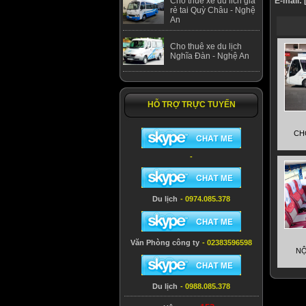
Cho thuê xe du lich giá
E-mail:
rẻ tai Quỳ Châu - Nghệ
An
Cho thuê xe du lịch
Nghĩa Đàn - Nghệ An
HỖ TRỢ TRỰC TUYẾN
CH
-
Du lịch
- 0974.085.378
Văn Phòng công ty
- 02383596598
NỘ
Du lịch
- 0988.085.378