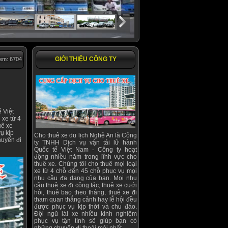
GIỚI THIỆU CÔNG TY
xem: 6704
 Việt
 xe từ 4
uê xe
ụ kịp
Cho thuê xe du lịch Nghệ An là Công
huyến đi
ty TNHH Dịch vụ vận tải lữ hành
Quốc tế Việt Nam - Công ty hoạt
động nhiều năm trong lĩnh vực cho
thuê xe. Chúng tôi cho thuê mọi loại
xe từ 4 chỗ đến 45 chỗ phục vụ mọi
nhu cầu đa dạng của bạn. Mọi nhu
cầu thuê xe đi công tác, thuê xe cưới
hỏi, thuê bao theo tháng, thuê xe đi
tham quan thắng cảnh hay lễ hội đều
được phục vụ kịp thời và chu đáo.
Đội ngũ lái xe nhiều kinh nghiệm
phục vụ tận tình sẽ giúp bạn có