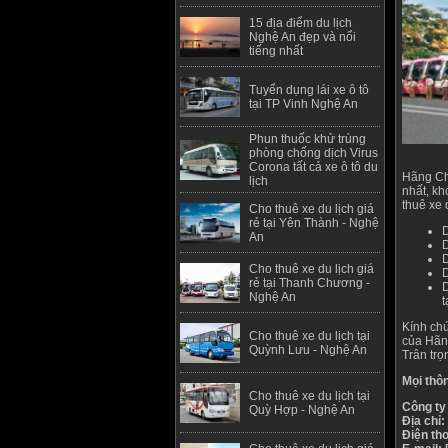
15 địa điểm du lịch
Nghệ An đẹp và nổi
tiếng nhất
Tuyển dụng lái xe ô tô
tại TP Vinh Nghệ An
Phun thuốc khử trùng
phòng chống dịch Virus
Corona tất cả xe ô tô du
Hãng Ch
lịch
nhất, kh
thuê xe
Cho thuê xe du lịch giá
rẻ tại Yên Thành - Nghệ
D
An
D
D
Cho thuê xe du lịch giá
D
rẻ tại Thanh Chương -
D
Nghệ An
t
Kính chú
Cho thuê xe du lịch tại
của Hãn
Quỳnh Lưu - Nghệ An
Trân trọ
Mọi thôn
Cho thuê xe du lịch tại
Công ty
Quỳ Hợp - Nghệ An
Địa chỉ
Điện tho