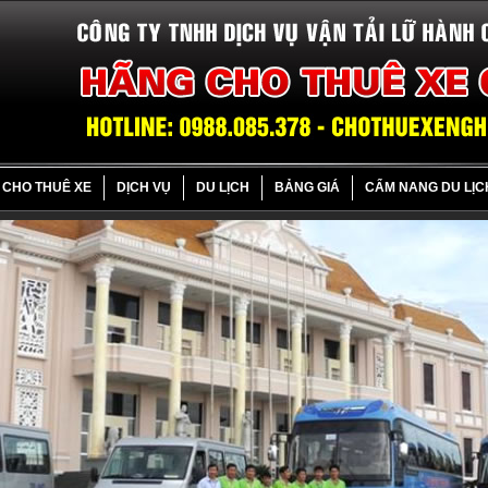
CHO THUÊ XE
DỊCH VỤ
DU LỊCH
BẢNG GIÁ
CẨM NANG DU LỊC