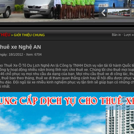
THIỆU
Bản in - Lượt 
> GIỚI THIỆU CHUNG
thuê xe Nghệ AN
 ngày: 18/1/2012 - Xem: 6704
o Thuê Xe Ô Tô Du Lịch Nghệ An là Công ty TNHH Dịch vụ vận tải lữ hành Quốc tế
ng ty hoạt động nhiều năm trong lĩnh vực cho thuê xe. Chúng tôi cho thuê mọi loại
46 chỗ phục vụ mọi nhu cầu đa dạng của bạn. Mọi nhu cầu thuê xe đi công tác, th
, thuê bao theo tháng, thuê xe đi tham quan thắng cảnh hay lễ hội đều được phục v
chu đáo. Đội ngũ lái xe nhiều kinh nghiệm phục vụ tận tình sẽ giúp bạn có những c
i nhất.