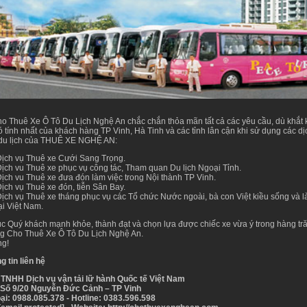
o Thuê Xe Ô Tô Du Lịch Nghệ An chắc chắn thỏa mãn tất cả các yêu cầu, dù khắt 
ó tính nhất của khách hàng TP Vinh, Hà Tinh và các tỉnh lân cận khi sử dụng các dị
 du lịch của THUÊ XE NGHỆ AN:
ịch vụ Thuê xe Cưới Sang Trọng.
ịch vu Thuê xe phục vụ công tác, Tham quan Du lịch Ngoại Tỉnh.
ịch vu Thuê xe đưa đón làm việc trong Nội thành TP Vinh.
ịch vụ Thuê xe đón, tiễn Sân Bay.
ịch vụ Thuê xe tháng phục vụ các Tổ chức Nước ngoài, bà con Việt kiều sống và l
ại Việt Nam.
c Quý khách mạnh khỏe, thành đạt và chọn lựa được chiếc xe vừa ý trong hàng tr
g Cho Thuê Xe Ô Tô Du Lịch Nghệ An.
ng!
g tin liên hệ
 TNHH Dịch vụ vận tải lữ hành Quốc tế Việt Nam
: Số 9/20 Nguyễn Đức Cảnh – TP Vinh
ại: 0988.085.378 - Hotline: 0383.596.598