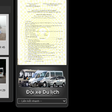
R 45
H 29