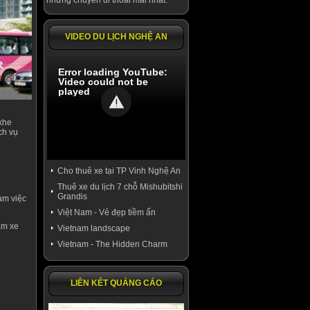
những chuyến đi thoải mái nhất.
VIDEO DU LỊCH NGHỆ AN
Error loading YouTube:
Video could not be
played
khe
ch vụ
Cho thuê xe tại TP Vinh Nghệ An
Thuê xe du lịch 7 chỗ Mishubitshi
Grandis
àm việc
Việt Nam - Vẻ đẹp tiềm ẩn
ăm xe
Vietnam landscape
Vietnam - The Hidden Charm
LIÊN KẾT QUẢNG CÁO