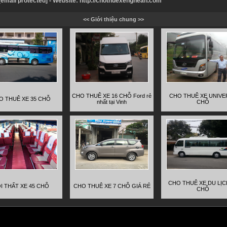
[email protected]
- Website:
http://chothuexenghean.com
<< Giới thiệu chung >>
CHO THUÊ XE 16 CHỖ Ford rẻ
CHO THUÊ XE UNIVE
O THUÊ XE 35 CHỖ
nhất tại Vinh
CHỖ
CHO THUÊ XE DU LỊC
I THẤT XE 45 CHỖ
CHO THUÊ XE 7 CHỖ GIÁ RẺ
CHỖ