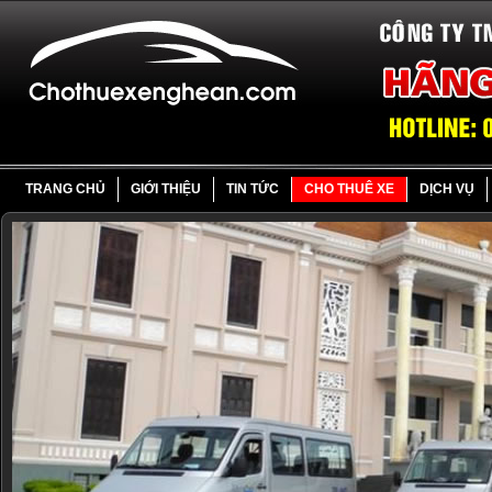
TRANG CHỦ
GIỚI THIỆU
TIN TỨC
CHO THUÊ XE
DỊCH VỤ