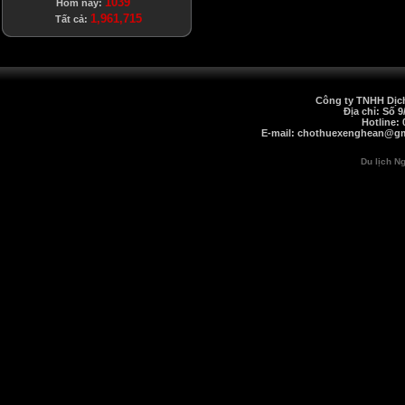
1039
Hôm nay:
1,961,715
Tất cả:
Công ty TNHH Dịch
Địa chỉ: Số 
Hotline: 
E-mail: chothuexenghean@gma
Du lịch N