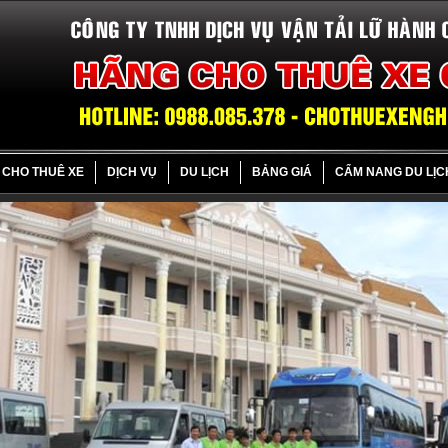
CHO THUÊ XE
DỊCH VỤ
DU LỊCH
BẢNG GIÁ
CẨM NANG DU LỊC