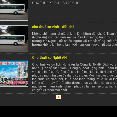
CHO THUÊ XE DU LỊCH 29 CHỖ
cho thuê xe vinh - đồi chè
Không chỉ mang lại giá trị kinh tế, những đồi chè ở Than
(Nghệ An) còn tạo nên nét vẽ đầy thơ mộng trong bức t
hương xứ Nghệ. Rất nhiều người đã tìm về vùng chè nà
hưởng không khí trong lành với màu xanh quyến rũ của chè
Cho thuê xe Nghệ AN
Cho thuê xe du lịch Nghệ An là Công ty TNHH Dịch vụ vậ
hành Quốc tế Việt Nam - Công ty hoạt động nhiều năm tr
vực cho thuê xe. Chúng tôi cho thuê mọi loại xe từ 4 chỗ đ
phục vụ mọi nhu cầu đa dạng của bạn. Mọi nhu cầu thuê xe
tác, thuê xe cưới hỏi, thuê bao theo tháng, thuê xe đi t
thắng cảnh hay lễ hội đều được phục vụ kịp thời và chu 
ngũ lái xe nhiều kinh nghiệm phục vụ tận tình sẽ giúp bạn
chuyến đi thoải mái nhất.
1