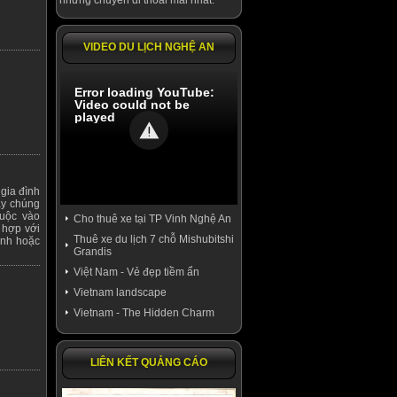
những chuyến đi thoải mái nhất.
VIDEO DU LỊCH NGHỆ AN
Error loading YouTube:
Video could not be
played
 gia đình
ày chúng
huộc vào
Cho thuê xe tại TP Vinh Nghệ An
h hợp với
Thuê xe du lịch 7 chỗ Mishubitshi
ình hoặc
Grandis
Việt Nam - Vẻ đẹp tiềm ẩn
Vietnam landscape
Vietnam - The Hidden Charm
LIÊN KẾT QUẢNG CÁO