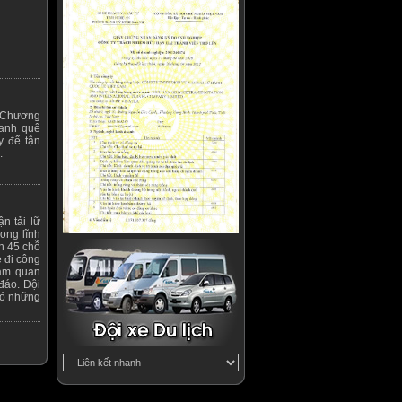
h Chương
ranh quê
y để tận
.
n tải lữ
ong lĩnh
ến 45 chỗ
 đi công
ham quan
đáo. Đội
 có những