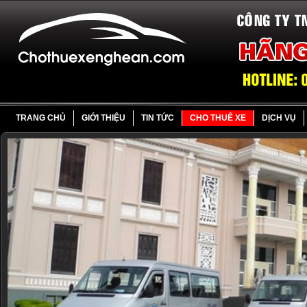
TRANG CHỦ
GIỚI THIỆU
TIN TỨC
CHO THUÊ XE
DỊCH VỤ