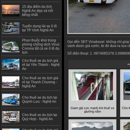
15 địa điểm du lịch
Nghệ An đẹp và nổi
tiếng nhất
Tuyển dụng lái xe ô tô
tại TP Vinh Nghệ An
Phun thuốc khử trùng
Gọi đến SĐT Vinatravel không chỉ giúp
phòng chống dịch Virus
sánh được giá cước, từ đó đưa ra lựa c
Corona tất cả xe ô tô du
lịch
Số điện thoại: 1. 0974085378 2.09880
Cho thuê xe du lịch giá
<
rẻ tại Yên Thành - Nghệ
An
Cho thuê xe du lịch giá
rẻ tại Thanh Chương -
Nghệ An
Cho thuê xe du lịch tại
Quỳnh Lưu - Nghệ An
Giam giá cực mạnh khi thuê xe
Cho t
giường nằm
Cho thuê xe du lịch tại
Quỳ Hợp - Nghệ An