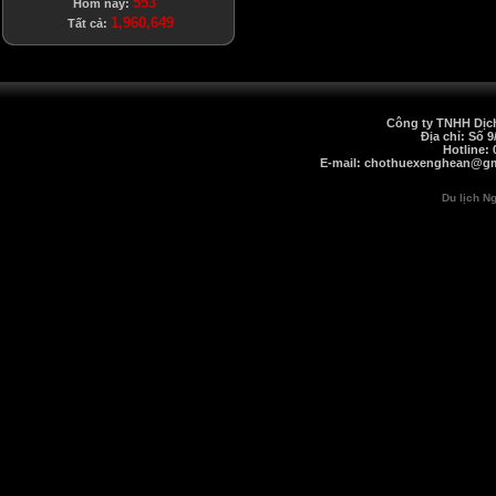
553
Hôm nay:
1,960,649
Tất cả:
Công ty TNHH Dịch
Địa chỉ: Số 
Hotline: 
E-mail: chothuexenghean@gma
Du lịch N