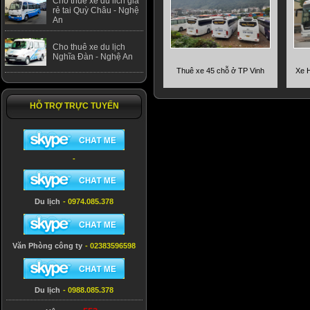
Cho thuê xe du lich giá
rẻ tai Quỳ Châu - Nghệ
An
Cho thuê xe du lịch
Nghĩa Đàn - Nghệ An
Thuê xe 45 chỗ ở TP Vinh
Xe 
HỖ TRỢ TRỰC TUYẾN
-
Du lịch
- 0974.085.378
Văn Phòng công ty
- 02383596598
Du lịch
- 0988.085.378